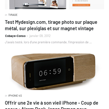
in
TIRAGE
Test Mydesign.com, tirage photo sur plaque
métal, sur plexiglas et sur magnet vintage
Cobaye-Conso
janvier 09, 2012
J'avais testé, lors d'une première commande, l'impression de …
in
IPHONE 4S
Offrir une 2e vie à son vieil iPhone - Coup de
coeur : Alarm Dock Jonas Damon pour