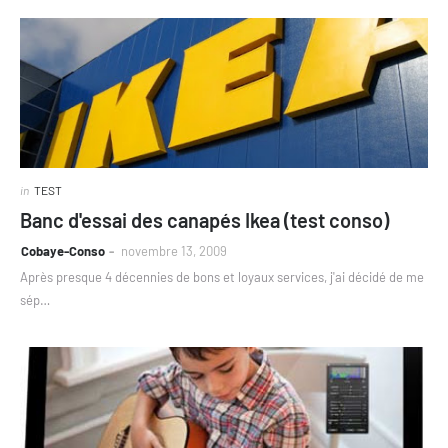
in
TEST
Banc d'essai des canapés Ikea (test conso)
Cobaye-Conso
novembre 13, 2009
Après presque 4 décennies de bons et loyaux services, j'ai décidé de me
sép…