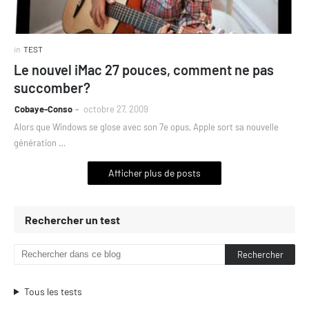
in
TEST
Le nouvel iMac 27 pouces, comment ne pas
succomber?
Cobaye-Conso
octobre 27, 2009
Alors que Windows se glose avec son 7e opus, Apple sort sa nouvelle
génération …
Afficher plus de posts
Rechercher un test
Tous les tests