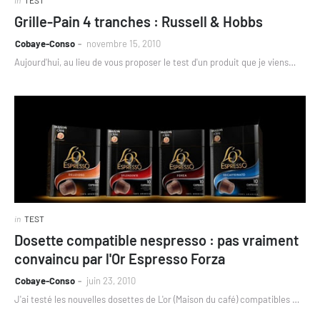
Grille-Pain 4 tranches : Russell & Hobbs
Cobaye-Conso
novembre 15, 2010
Aujourd'hui, au lieu de vous proposer le test d'un produit que je viens…
in
TEST
Dosette compatible nespresso : pas vraiment
convaincu par l'Or Espresso Forza
Cobaye-Conso
juin 23, 2010
J'ai testé les nouvelles dosettes de L'or (Maison du café) compatibles …