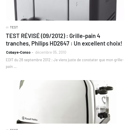
in
TEST
TEST RÉVISÉ (09/2012) : Grille-pain 4
tranches, Philips HD2647 : Un excellent choix!
Cobaye-Conso
décembre 05, 2010
EDIT du 28 septembre 2012 : Je viens juste de constater que mon grille-
pain …
in
TEST