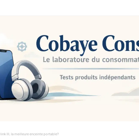
nk III, la meilleure enceinte portable?