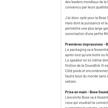
des leaders mondiaux de la 
convaincu par leurs qualités
J'ai donc opté pour la Bose 
mais dont la puissance et la
permettre une plus large gam
sonorisation d'une petite fê
Premières impressions - Bo
Le packaging va à l'essentiel
après tout qu'une boite où l
Le speaker en lui même don
finition de la Soundlink III e
Côté poids et encombrement,
l'autre bout du monde sans 
valises.
Prise en main - Bose Soundli
L'enceinte Bose va à l'essen
ceux qui voudrait la connec
augmenter le volume, un po