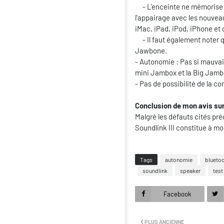
- L'enceinte ne mémorise q
l'appairage avec les nouvea
iMac, iPad, iPod, iPhone et 
- Il faut également noter qu
Jawbone.
- Autonomie : Pas si mauvai
mini Jambox et la Big Jambo
- Pas de possibilité de la c
Conclusion de mon avis sur 
Malgré les défauts cités pr
Soundlink III constitue à mo
Tags
autonomie
blueto
soundlink
speaker
test
Facebook
PLUS ANCIENNE