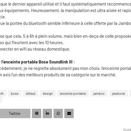
ue le dernier appareil utilisé et il faut systématiquement recommenc
ux équipements. Heureusement, la manipulation est ultra aisée et rapi
cie.
e la portée du bluetooth semble inférieure à celle offerte par la Jamb
se que cela, 5 à 6h à plein volume, mais bien en-deça de celle proposée
x qui fleurtent avec les 10 heures.
onnecter en wifi au réseau domestique.
l'enceinte portable Bose Soundlink III :
écédemment, je ne regrette absolument pas mon choix, l'enceinte porta
n avis l'un des meilleurs produits de sa catégorie sur le marché.
oth
bose
défaut
design
enceinte portable
jambox
jawbone
Twitter
PLUS