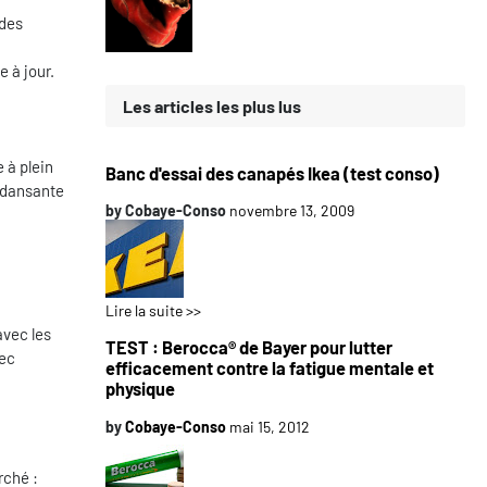
 des
e à jour.
Les articles les plus lus
 à plein
Banc d'essai des canapés Ikea (test conso)
e dansante
by
Cobaye-Conso
novembre 13, 2009
Lire la suite >>
avec les
TEST : Berocca® de Bayer pour lutter
vec
efficacement contre la fatigue mentale et
physique
by
Cobaye-Conso
mai 15, 2012
rché :