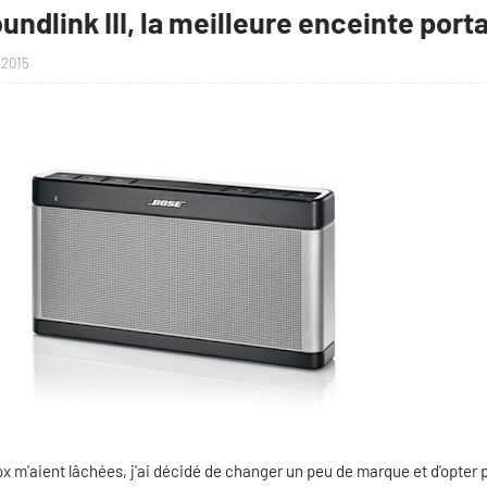
ndlink III, la meilleure enceinte port
 2015
 m'aient lâchées, j'ai décidé de changer un peu de marque et d'opter p