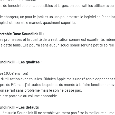
 de l'enceinte, bien accessibles et larges, on pourrait les utiliser avec
 chargeur, un pour le jack et un usb pour mettre le logiciel de l'enceint
mple à utiliser et le manuel, quasiment superflu.
ortable Bose Soundlink III :
es promesses et la qualité de la restitution sonore est excellente, même
 cette taille. Elle pourra sans aucun souci sonoriser une petite soiré
dlink III - Les qualités :
ose (300€ environ)
et d'utilisation avec tous les iBidules Apple mais une réserve cependant 
pro du PC mais j'ai toutes les peines du monde à la faire fonctionner a
on se fait sans problème mais le son ne passe pas.
einte portable au volume honorable
dlink III - Les défauts :
ée sur la Soundlink III ne semble vraiment pas être la meilleure du ma