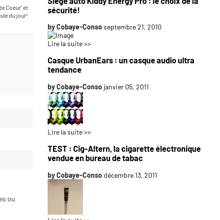
Siège auto Kiddy Energy Pro : le choix de la
de Coeur" et
sécurité!
le du jour!
by
Cobaye-Conso
septembre 21, 2010
Lire la suite >>
Casque UrbanEars : un casque audio ultra
tendance
by
Cobaye-Conso
janvier 05, 2011
Lire la suite >>
TEST : Cig-Altern, la cigarette électronique
vendue en bureau de tabac
by
Cobaye-Conso
décembre 13, 2011
ces ou