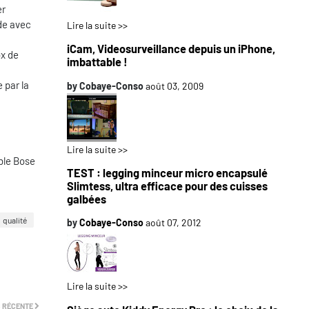
er
de avec
Lire la suite >>
iCam, Videosurveillance depuis un iPhone,
ox de
imbattable !
 par la
by
Cobaye-Conso
août 03, 2009
Lire la suite >>
ble Bose
TEST : legging minceur micro encapsulé
Slimtess, ultra efficace pour des cuisses
galbées
qualité
by
Cobaye-Conso
août 07, 2012
Lire la suite >>
 RÉCENTE