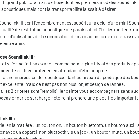
hifi grand public, la marque Bose dont les premiers modèles soundlink 
 acoustiques mais dont la transportabilité laissait à désirer.
Soundlink III dont l'encombrement est supérieur à celui d'une mini Soun
 qualité de restitution acoustique me paraissaient être les meilleurs d
me d'utilisation, de la sonorisation de ma maison ou de ma terrasse, à
te entre amis.
se Soundlink III :
 et si l'on ne fait pas wahou comme pour le plus trivial des produits appl
'enceinte est bien protégée en attendant d'être adoptée.
ne une impression de robustesse, tant au niveau du poids que des bou
st excellente, mais ce n'est pas non plus l'objet design de l'année.
 les 2 critères sont "remplis", l'enceinte vous accompagnera sans auc
occasionner de surcharge notoire ni prendre une place trop importante
nk III :
tiel en la matière : un bouton on, un bouton bluetooth, un bouton auxilli
ter avec un appareil non bluetooth via un jack, un bouton mute, un bou
ur descendre le volume.