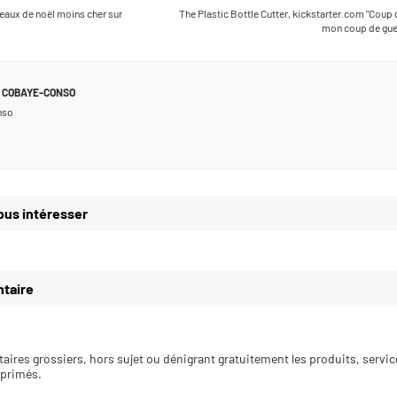
aux de noël moins cher sur
The Plastic Bottle Cutter, kickstarter.com "Coup 
mon coup de gueu
COBAYE-CONSO
nso
ous intéresser
taire
aires grossiers, hors sujet ou dénigrant gratuitement les produits, servi
pprimés.