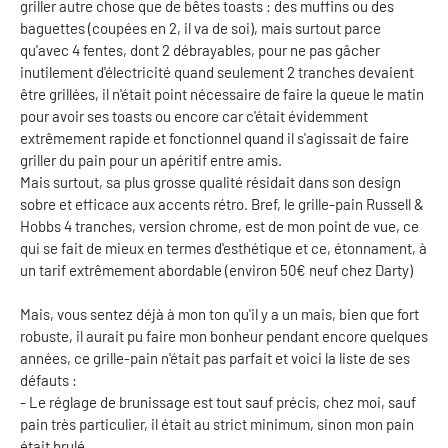
griller autre chose que de bêtes toasts : des muffins ou des
baguettes (coupées en 2, il va de soi), mais surtout parce
qu'avec 4 fentes, dont 2 débrayables, pour ne pas gâcher
inutilement d'électricité quand seulement 2 tranches devaient
être grillées, il n'était point nécessaire de faire la queue le matin
pour avoir ses toasts ou encore car c'était évidemment
extrêmement rapide et fonctionnel quand il s'agissait de faire
griller du pain pour un apéritif entre amis.
Mais surtout, sa plus grosse qualité résidait dans son design
sobre et efficace aux accents rétro. Bref, le grille-pain Russell &
Hobbs 4 tranches, version chrome, est de mon point de vue, ce
qui se fait de mieux en termes d'esthétique et ce, étonnament, à
un tarif extrêmement abordable (environ 50€ neuf chez Darty)
Mais, vous sentez déjà à mon ton qu'il y a un mais, bien que fort
robuste, il aurait pu faire mon bonheur pendant encore quelques
années, ce grille-pain n'était pas parfait et voici la liste de ses
défauts :
- Le réglage de brunissage est tout sauf précis, chez moi, sauf
pain très particulier, il était au strict minimum, sinon mon pain
était brulé.