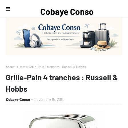
Cobaye Conso
— Le
laboratoire du
consommateur
Accueil
test
Grille-Pain 4 tranches : Russell & Hobbs
Grille-Pain 4 tranches : Russell &
Hobbs
Cobaye-Conso
novembre 15, 2010