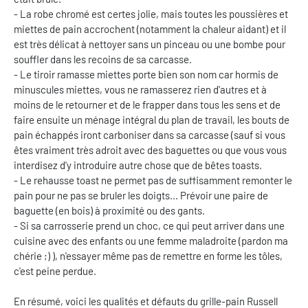
- La robe chromé est certes jolie, mais toutes les poussières et
miettes de pain accrochent (notamment la chaleur aidant) et il
est très délicat à nettoyer sans un pinceau ou une bombe pour
souffler dans les recoins de sa carcasse.
- Le tiroir ramasse miettes porte bien son nom car hormis de
minuscules miettes, vous ne ramasserez rien d'autres et à
moins de le retourner et de le frapper dans tous les sens et de
faire ensuite un ménage intégral du plan de travail, les bouts de
pain échappés iront carboniser dans sa carcasse (sauf si vous
êtes vraiment très adroit avec des baguettes ou que vous vous
interdisez d'y introduire autre chose que de bêtes toasts.
- Le rehausse toast ne permet pas de suffisamment remonter le
pain pour ne pas se bruler les doigts... Prévoir une paire de
baguette (en bois) à proximité ou des gants.
- Si sa carrosserie prend un choc, ce qui peut arriver dans une
cuisine avec des enfants ou une femme maladroite (pardon ma
chérie ;) ), n'essayer même pas de remettre en forme les tôles,
c'est peine perdue.
En résumé, voici les qualités et défauts du grille-pain Russell