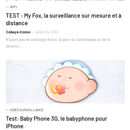
in
WIFI
TEST : My Fox, la surveillance sur mesure et à
distance
Cobaye-Conso
juillet 24, 2012
N’ayant pas de voisinage direct, la peur du cambriolage ou de la
détérior…
in
VIDÉO SURVEILLANCE
Test: Baby Phone 3G, le babyphone pour
iPhone