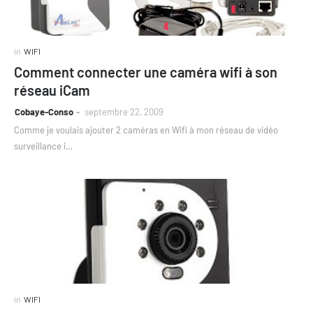
in
WIFI
Comment connecter une caméra wifi à son
réseau iCam
Cobaye-Conso
septembre 22, 2009
Comme je voulais ajouter 2 caméras en Wifi à mon réseau de vidéo
surveillance i…
in
WIFI