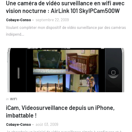
Une caméra de vidéo surveillance en wifi avec
vision nocturne : AirLink 101 SkyIPCam500W
Cobaye-Conso
septembre 22, 2009
Voulant compléter mon dispositif de vidéo surveillance par des caméras
indépend…
in
WIFI
iCam, Videosurveillance depuis un iPhone,
imbattable !
Cobaye-Conso
août 03, 2009
Je cherchais un logiciel de vidéo surveillance simple à configurer et à