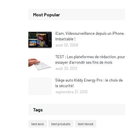
Most Popular
iCam, Videosurveillance depuis un iPhone,
imbattable !
août 03, 2009
TEST : Les plateformes de rédaction, pour
essayer d’arrondir ses fins de mois
août 30, 2012
Siège auto Kiddy Energy Pro : le choix de
la sécurité!
septembre 21, 2010
Tags
test avis
test produits
test révisé