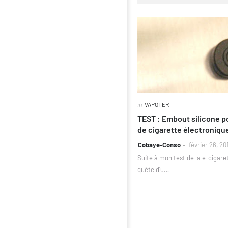
in
VAPOTER
TEST : Embout silicone po
de cigarette électroniqu
Cobaye-Conso
février 26, 20
Suite à mon test de la e-cigare
quête d'u…