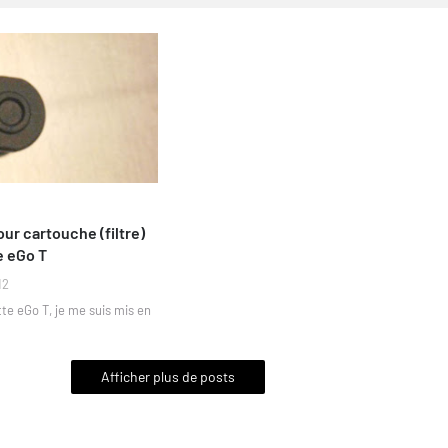
ur cartouche (filtre)
e eGo T
12
tte eGo T, je me suis mis en
Afficher plus de posts