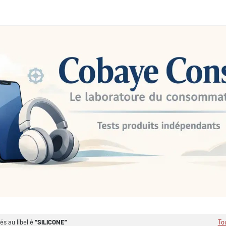
és au libellé
SILICONE
To