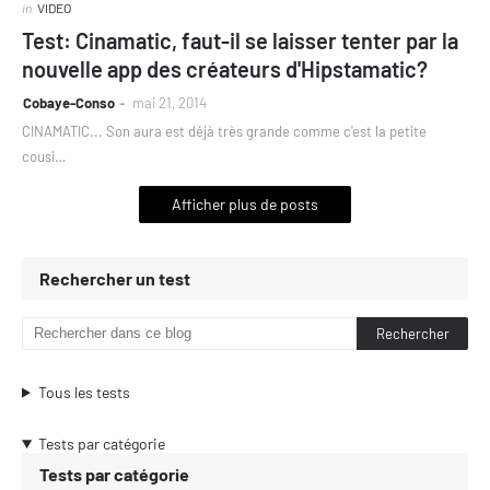
in
VIDEO
Test: Cinamatic, faut-il se laisser tenter par la
nouvelle app des créateurs d'Hipstamatic?
Cobaye-Conso
mai 21, 2014
CINAMATIC... Son aura est déjà très grande comme c'est la petite
cousi…
Afficher plus de posts
Rechercher un test
Tous les tests
Tests par catégorie
Tests par catégorie