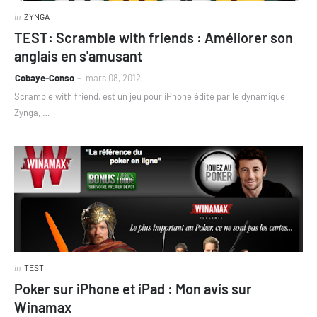
in
ZYNGA
TEST: Scramble with friends : Améliorer son
anglais en s'amusant
Cobaye-Conso
mars 08, 2012
Scramble with friend, est un jeu pour iPhone édité par le dynamique
Zynga, …
in
TEST
Poker sur iPhone et iPad : Mon avis sur
Winamax