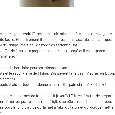
trique ayant rendu l''âme, je me suis mis en quête de sa remplaçante et
été facile. Effectivement il existe de très nombreux fabricants propos
ar de Philips, mais peu de modèles sortent du lot.
chauffer de l'eau pour préparer son thé ou son café et il est apparemmen
a matière.
ur cette bouilloire pour les raisons suivantes :
ité et le savoir-faire de Philips (s'ils savent faire des TV écran plat, co
rs cordes)
robuste mais surtout coordonné à mon
grille-pain chromé Philips 4 tranc
acité qui permet de faire bouillir jusqu'à 1,7 litres d'eau et de préparer
 même temps, ce qui la rend éligible au rôle de bouilloire de bureau.
e sous le fond plat, ce qui la met à l'abri du tartre et qui doit permettre
é