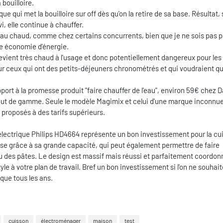
 bouilloire.
ue qui met la bouilloire sur off dès qu'on la retire de sa base. Résultat, 
i, elle continue à chauffer.
n au chaud, comme chez certains concurrents, bien que je ne sois pas 
ne économie d'énergie.
evient très chaud à l'usage et donc potentiellement dangereux pour les
 ceux qui ont des petits-déjeuners chronométrés et qui voudraient qu
port à la promesse produit "faire chauffer de l'eau", environ 59€ chez Da
aut de gamme. Seule le modèle Magimix et celui d'une marque inconnu
 proposés à des tarifs supérieurs.
 électrique Philips HD4664 représente un bon investissement pour la cui
rise grâce à sa grande capacité, qui peut également permettre de faire
u des pâtes. Le design est massif mais réussi et parfaitement coordon
le à votre plan de travail. Bref un bon investissement si l'on ne souhai
ique tous les ans.
cuisson
électroménager
maison
test