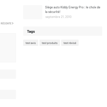
Siège auto Kiddy Energy Pro : le choix de
la sécurité!
septembre 21, 2010
 RÉCENTE
Tags
test avis
test produits
test révisé