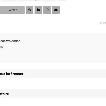
Twitter
PLUS
COBAYE-CONSO
nso
ous intéresser
taire