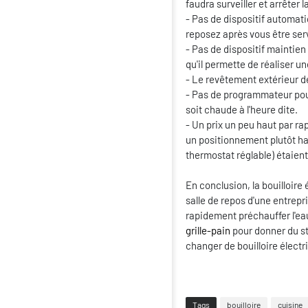
faudra surveiller et arrêter la
- Pas de dispositif automatiq
reposez après vous être serv
- Pas de dispositif maintie
qu'il permette de réaliser u
- Le revêtement extérieur d
- Pas de programmateur pour
soit chaude à l'heure dite.
- Un prix un peu haut par rap
un positionnement plutôt h
thermostat réglable) étaient
En conclusion, la bouilloire
salle de repos d'une entrep
rapidement préchauffer l'ea
grille-pain
pour donner du sty
changer de bouilloire électr
Tags
bouilloire
cuisine