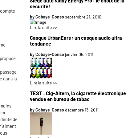
Siège auto Kiddy Energy Pro : le choix de la
sécurité!
n compte
by
Cobaye-Conso
septembre 21, 2010
Lire la suite >>
Casque UrbanEars : un casque audio ultra
tendance
ome
by
Cobaye-Conso
janvier 05, 2011
e proposé
u passage,
ve dans la
Lire la suite >>
TEST : Cig-Altern, la cigarette électronique
vendue en bureau de tabac
 mains.
by
Cobaye-Conso
décembre 13, 2011
cace.
édente de
 n'aiment
vous