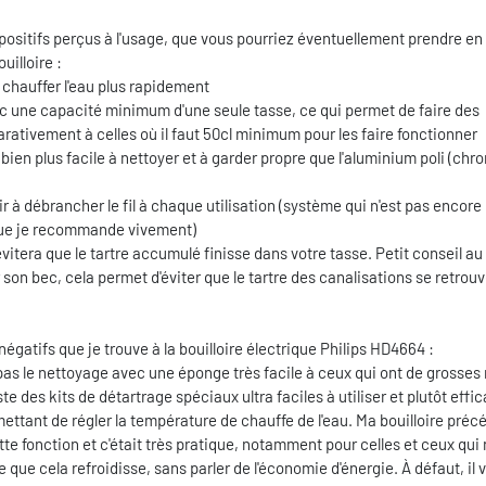
 positifs perçus à l'usage, que vous pourriez éventuellement prendre e
uilloire :
 chauffer l'eau plus rapidement
c une capacité minimum d'une seule tasse, ce qui permet de faire des
ativement à celles où il faut 50cl minimum pour les faire fonctionner
 bien plus facile à nettoyer et à garder propre que l'aluminium poli (chr
r à débrancher le fil à chaque utilisation (système qui n'est pas encor
que je recommande vivement)
évitera que le tartre accumulé finisse dans votre tasse. Petit conseil a
ar son bec, cela permet d'éviter que le tartre des canalisations se retrou
négatifs que je trouve à la bouilloire électrique Philips HD4664 :
pas le nettoyage avec une éponge très facile à ceux qui ont de grosses
iste des kits de détartrage spéciaux ultra faciles à utiliser et plutôt effi
ettant de régler la température de chauffe de l'eau. Ma bouilloire préc
e fonction et c'était très pratique, notamment pour celles et ceux qui
 que cela refroidisse, sans parler de l'économie d'énergie. À défaut, il 