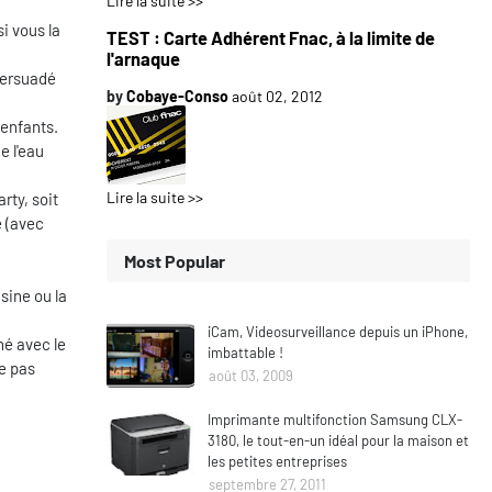
Lire la suite >>
si vous la
TEST : Carte Adhérent Fnac, à la limite de
l'arnaque
persuadé
by
Cobaye-Conso
août 02, 2012
 enfants.
e l'eau
Lire la suite >>
rty, soit
e (avec
Most Popular
sine ou la
iCam, Videosurveillance depuis un iPhone,
né avec le
imbattable !
te pas
août 03, 2009
Imprimante multifonction Samsung CLX-
3180, le tout-en-un idéal pour la maison et
les petites entreprises
septembre 27, 2011