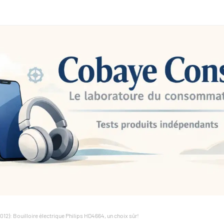
2): Bouilloire électrique Philips HD4664, un choix sûr!