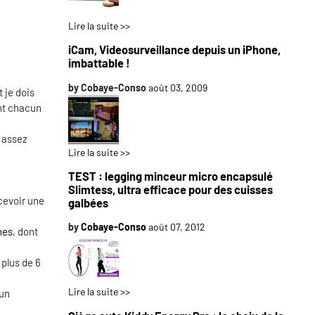
Lire la suite >>
iCam, Videosurveillance depuis un iPhone,
imbattable !
by
Cobaye-Conso
août 03, 2009
 je dois
ant chacun
t assez
Lire la suite >>
TEST : legging minceur micro encapsulé
Slimtess, ultra efficace pour des cuisses
ncevoir une
galbées
by
Cobaye-Conso
août 07, 2012
hes
, dont
 plus de 6
Lire la suite >>
 un