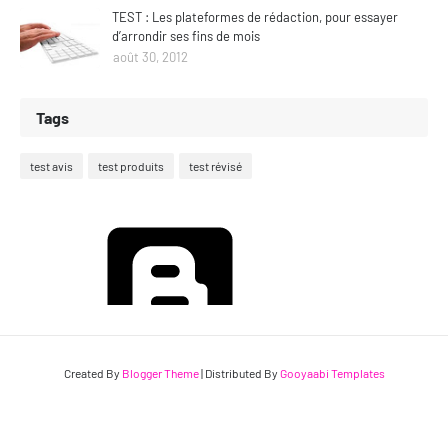
TEST : Les plateformes de rédaction, pour essayer
d’arrondir ses fins de mois
août 30, 2012
Tags
test avis
test produits
test révisé
Fourni par
Blogger
Created By
Blogger Theme
| Distributed By
Gooyaabi Templates
© Le Cobaye-Conso 2007-2026