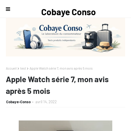
Cobaye Conso
— Le
laboratoire du
consommateur
Accueil
test
Apple Watch série 7, mon avis après 5 mois
Apple Watch série 7, mon avis
après 5 mois
Cobaye-Conso
avril 14, 2022