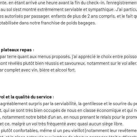
ente, en étant arrivé une heure avant la fin du check-in, l'enregistremen
l au sol s'est montré extrêmement serviable et sympathique. J'ai partic
 autorisés par passager, enfants de plus de 2 ans compris, et le fait q
ptabilisée dans notre franchise de poids bagages.
s plateaux repas :
te par terre quant aux menus proposés, j'ai apprécié le choix entre poiss
ont révélés plutôt bien réussis et savoureux, notamment sur le vol aller.
r complet avec vin, bière et alcool fort.
ol et la qualité du service :
s agréablement surpris par la serviabilité, la gentilesse et le sourire du 
t, qui se sont très bien occupés de nous en classe économique et qui n
 notamment notre bébé d'un an, en nous prenant le relais pour le pro
 et ce, malgré un vol très fréquenté avec quasi aucun siège libre.
s plutôt confortables, même si un peu vieillot (notamment leur revêteme