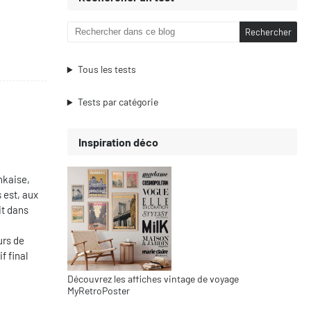
Tous les tests
Tests par catégorie
Inspiration déco
nkaise,
s est, aux
it dans
urs de
f final
Découvrez les affiches vintage de voyage
MyRetroPoster