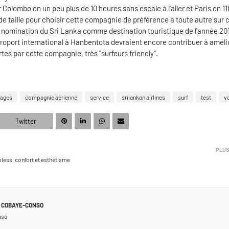
r Colombo en un peu plus de 10 heures sans escale à l'aller et Paris en 11
e taille pour choisir cette compagnie de préférence à toute autre sur 
 nomination du Sri Lanka comme destination touristique de l'année 201
roport international à Hanbentota devraient encore contribuer à amélio
ertes par cette compagnie, très "surfeurs friendly".
ages
compagnie aérienne
service
srilankan airlines
surf
test
v
Twitter
PLUS
less, confort et esthétisme
COBAYE-CONSO
nso