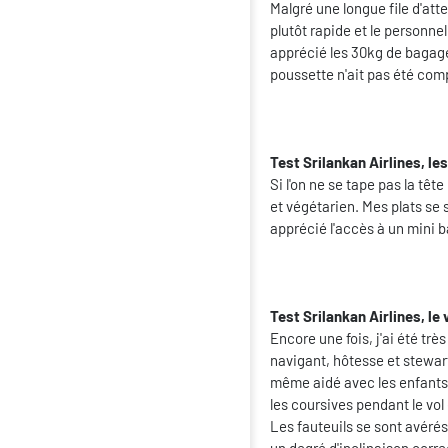
Malgré une longue file d'att
plutôt rapide et le personne
apprécié les 30kg de bagages
poussette n'ait pas été com
Test Srilankan Airlines, le
Si l'on ne se tape pas la tê
et végétarien. Mes plats se s
apprécié l'accès à un mini ba
Test Srilankan Airlines, le v
Encore une fois, j'ai été trè
navigant, hôtesse et stewar
même aidé avec les enfants,
les coursives pendant le vol
Les fauteuils se sont avéré