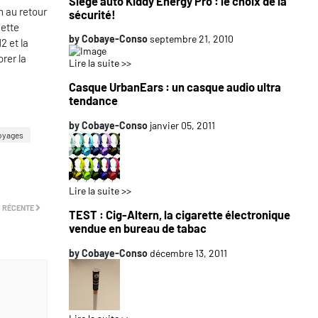
Siège auto Kiddy Energy Pro : le choix de la
h au retour
sécurité!
cette
by
Cobaye-Conso
septembre 21, 2010
2 et la
rer la
Lire la suite >>
Casque UrbanEars : un casque audio ultra
tendance
by
Cobaye-Conso
janvier 05, 2011
oyages
Lire la suite >>
 RÉCENTE
TEST : Cig-Altern, la cigarette électronique
vendue en bureau de tabac
by
Cobaye-Conso
décembre 13, 2011