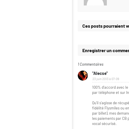
Ces posts pourraient v
Enregistrer un commen
1 Commentaires
"Alecse"
23 juin 2013 à 07:09
100% d'accord avec le t
par téléphone et sur I
Qu'il s'agisse de réc
fidélité Flysmiles ou e
par billet), mes deman
les paiements par CB 
vocal sécurisé.