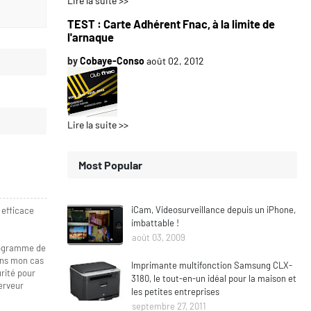
Lire la suite >>
TEST : Carte Adhérent Fnac, à la limite de
l'arnaque
by
Cobaye-Conso
août 02, 2012
Lire la suite >>
Most Popular
iCam, Videosurveillance depuis un iPhone,
 efficace
imbattable !
août 03, 2009
programme de
dans mon cas
Imprimante multifonction Samsung CLX-
rité pour
3180, le tout-en-un idéal pour la maison et
erveur
les petites entreprises
septembre 27, 2011