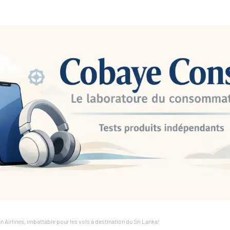
n Airlines, imbattable pour les vols à destination du Sri Lanka!