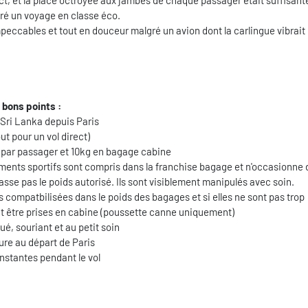
ect, et la place octroyée aux jambes de chaque passager était suffisant
ré un voyage en classe éco.
peccables et tout en douceur malgré un avion dont la carlingue vibrait
 bons points :
u Sri Lanka depuis Paris
out pour un vol direct)
 par passager et 10kg en bagage cabine
ements sportifs sont compris dans la franchise bagage et n'occasionne
sse pas le poids autorisé. Ils sont visiblement manipulés avec soin.
 compatbilisées dans le poids des bagages et si elles ne sont pas trop
t être prises en cabine (poussette canne uniquement)
é, souriant et au petit soin
ture au départ de Paris
nstantes pendant le vol