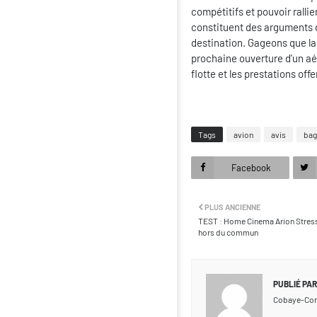
compétitifs et pouvoir rallie
constituent des arguments d
destination. Gageons que la
prochaine ouverture d'un aé
flotte et les prestations off
Tags
avion
avis
bag
Facebook
PLUS ANCIENNE
TEST : Home Cinema Arion Stress
hors du commun
PUBLIÉ PAR
Cobaye-Co