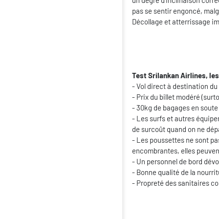
un degré d'inclinaison corr
pas se sentir engoncé, malg
Décollage et atterrissage im
Test Srilankan Airlines, les
- Vol direct à destination d
- Prix du billet modéré (surt
- 30kg de bagages en soute
- Les surfs et autres équip
de surcoût quand on ne dépa
- Les poussettes ne sont pas
encombrantes, elles peuven
- Un personnel de bord dévou
- Bonne qualité de la nourri
- Propreté des sanitaires co