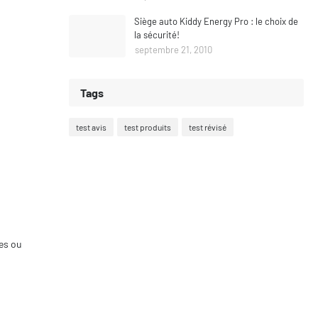
Siège auto Kiddy Energy Pro : le choix de
la sécurité!
septembre 21, 2010
Tags
test avis
test produits
test révisé
ces ou