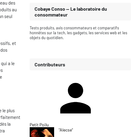
iveau des
Cobaye Conso — Le laboratoire du
oduits au
consommateur
un seul
Tests produits, avis consommateurs et comparatifs
honnêtes sur la tech, les gadgets, les services web et les
objets du quotidien.
sifs, et
udos
qui a le
Contributeurs
es
te
e le plus
parfaitement
dès la
Petit Poilu
"Alecse"
tra