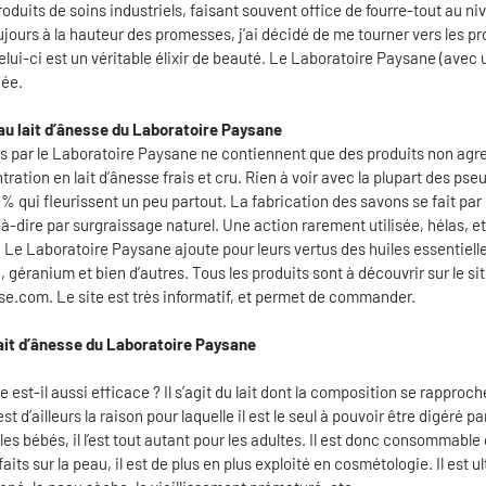
produits de soins industriels, faisant souvent office de fourre-tout au n
ujours à la hauteur des promesses, j’ai décidé de me tourner vers les pr
elui-ci est un véritable élixir de beauté. Le Laboratoire Paysane (avec 
hée.
u lait d’ânesse du Laboratoire Paysane
 par le Laboratoire Paysane ne contiennent que des produits non agres
ration en lait d’ânesse frais et cru. Rien à voir avec la plupart des pse
5 % qui fleurissent un peu partout. La fabrication des savons se fait par
-à-dire par surgraissage naturel. Une action rarement utilisée, hélas, et 
 Le Laboratoire Paysane ajoute pour leurs vertus des huiles essentiell
, géranium et bien d’autres. Tous les produits sont à découvrir sur le si
e.com. Le site est très informatif, et permet de commander.
lait d’ânesse du Laboratoire Paysane
e est-il aussi efficace ? Il s’agit du lait dont la composition se rapproch
st d’ailleurs la raison pour laquelle il est le seul à pouvoir être digéré 
es bébés, il l’est tout autant pour les adultes. Il est donc consommable 
aits sur la peau, il est de plus en plus exploité en cosmétologie. Il est ul