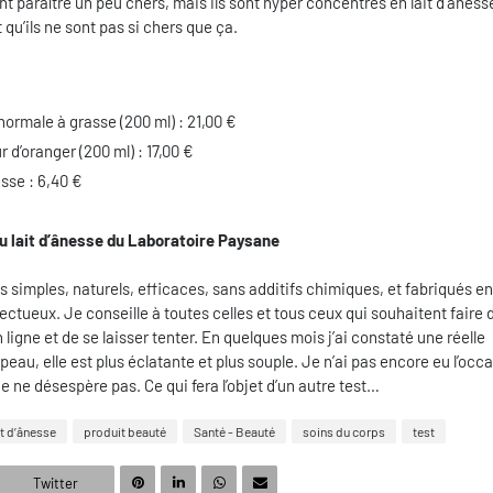
t paraître un peu chers, mais ils sont hyper concentrés en lait d’âness
 qu’ils ne sont pas si chers que ça.
ormale à grasse (200 ml) : 21,00 €
r d’oranger (200 ml) : 17,00 €
sse : 6,40 €
au lait d’ânesse du Laboratoire Paysane
s simples, naturels, efficaces, sans additifs chimiques, et fabriqués e
pectueux. Je conseille à toutes celles et tous ceux qui souhaitent faire 
en ligne et de se laisser tenter. En quelques mois j’ai constaté une réelle
peau, elle est plus éclatante et plus souple. Je n’ai pas encore eu l’occ
je ne désespère pas. Ce qui fera l’objet d’un autre test…
it d’ânesse
produit beauté
Santé - Beauté
soins du corps
test
Twitter