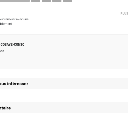
PLUS
our renouer avec une
rablement
COBAYE-CONSO
nso
ous intéresser
taire