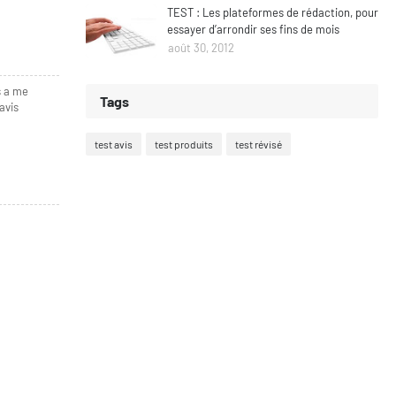
TEST : Les plateformes de rédaction, pour
essayer d’arrondir ses fins de mois
août 30, 2012
s a me
Tags
avis
test avis
test produits
test révisé