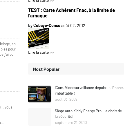
Lire la suite >>
TEST : Carte Adhérent Fnac, à la limite de
l'arnaque
by
Cobaye-Conso
août 02, 2012
déloge, en
ubles pour
Lire la suite >>
e j'ai pu
Most Popular
iCam, Videosurveillance depuis un iPhone,
imbattable !
août 03, 2009
... vous
Siège auto Kiddy Energy Pro : le choix de
la sécurité!
septembre 21, 2010
...