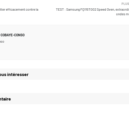
PLUS
tter efficacement contre la
TEST : Samsung FQ115T002 Speed Oven, extraordi
ondes mu
COBAYE-CONSO
nso
ous intéresser
taire