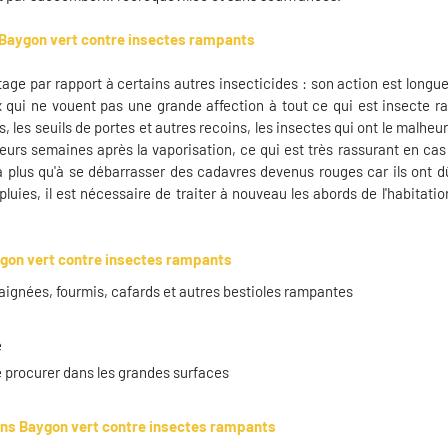
e Baygon vert contre insectes rampants
age par rapport à certains autres insecticides : son action est longu
x qui ne vouent pas une grande affection à tout ce qui est insecte 
s, les seuils de portes et autres recoins, les insectes qui ont le malheur
eurs semaines après la vaporisation, ce qui est très rassurant en ca
y a plus qu'à se débarrasser des cadavres devenus rouges car ils ont d
 pluies, il est nécessaire de traiter à nouveau les abords de l'habitatio
ygon vert contre insectes rampants
raignées, fourmis, cafards et autres bestioles rampantes
e
le procurer dans les grandes surfaces
ans Baygon vert contre insectes rampants