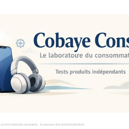
 contre insectes rampants : le sauveur des arachnophobes