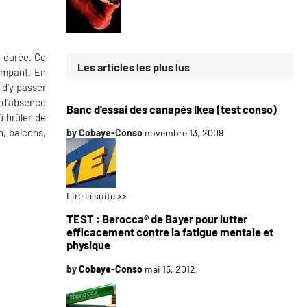
e durée. Ce
Les articles les plus lus
rampant. En
 d'y passer
s d'absence
Banc d'essai des canapés Ikea (test conso)
û brûler de
n, balcons,
by
Cobaye-Conso
novembre 13, 2009
Lire la suite >>
TEST : Berocca® de Bayer pour lutter
efficacement contre la fatigue mentale et
physique
by
Cobaye-Conso
mai 15, 2012