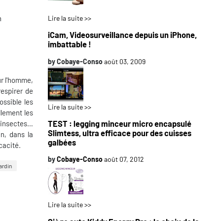
Lire la suite >>
n
iCam, Videosurveillance depuis un iPhone,
imbattable !
by
Cobaye-Conso
août 03, 2009
ur l'homme,
respirer de
ossible les
Lire la suite >>
llement les
TEST : legging minceur micro encapsulé
s insectes…
Slimtess, ultra efficace pour des cuisses
n, dans la
galbées
cacité.
by
Cobaye-Conso
août 07, 2012
ardin
Lire la suite >>