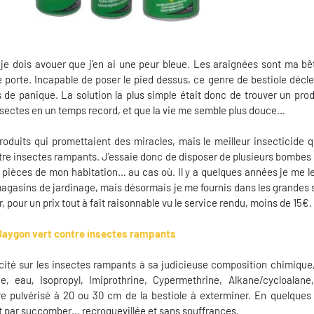
 je dois avouer que j'en ai une peur bleue. Les araignées sont ma bê
e porte. Incapable de poser le pied dessus, ce genre de bestiole déc
s de panique. La solution la plus simple était donc de trouver un pro
nsectes en un temps record, et que la vie me semble plus douce…
oduits qui promettaient des miracles, mais le meilleur insecticide q
ntre insectes rampants. J'essaie donc de disposer de plusieurs bombe
s pièces de mon habitation… au cas où. Il y a quelques années je me l
magasins de jardinage, mais désormais je me fournis dans les grandes s
r, pour un prix tout à fait raisonnable vu le service rendu, moins de 15€.
Baygon vert contre insectes rampants
cité sur les insectes rampants à sa judicieuse composition chimique,
e, eau, Isopropyl, Imiprothrine, Cypermethrine, Alkane/cycloalane,
re pulvérisé à 20 ou 30 cm de la bestiole à exterminer. En quelques
nit par succomber… recroquevillée et sans souffrances.