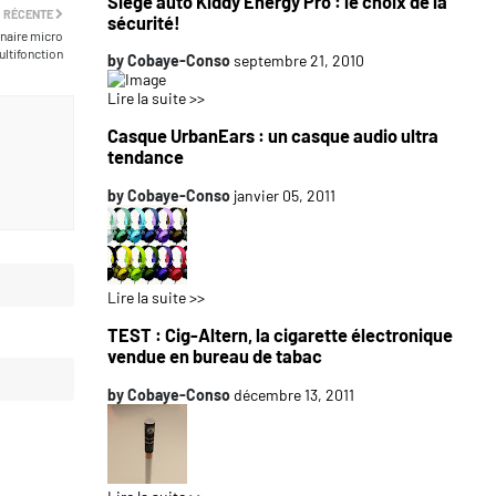
Siège auto Kiddy Energy Pro : le choix de la
 RÉCENTE
sécurité!
naire micro
ltifonction
by
Cobaye-Conso
septembre 21, 2010
Lire la suite >>
Casque UrbanEars : un casque audio ultra
tendance
by
Cobaye-Conso
janvier 05, 2011
Lire la suite >>
TEST : Cig-Altern, la cigarette électronique
vendue en bureau de tabac
by
Cobaye-Conso
décembre 13, 2011