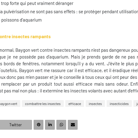
 trop forte qui peut vraiment déranger
a pulvérisation ne sont pas sans effets : se protéger pendant utilisatio
es poissons d'aquarium
contre insectes rampants
 normal, Baygon vert contre insectes rampants n'est pas dangereux po
uisque je ne possède pas d'aquarium. Mais je prends garde de ne pas 
s bords de fenêtres, notamment lorsqu'il y a du vent. J'évite le plus p
outefois, Baygon vert me rassure car il est efficace, et il éradique rée
ux donc pas m'en passer et je le conseille à tous ceux qui ont peur de
 remplacer par un produit tout aussi efficace mais sans odeur. Enfi
 pas mal non plus : il extermine les insectes volants avec autant d'effi
baygon vert
combattre les insectes
efficace
insectes
insecticides
j
Twitter