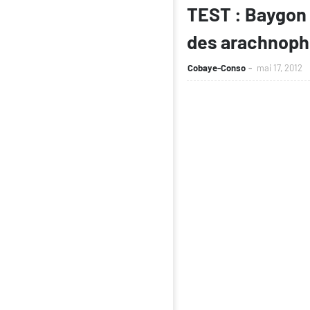
TEST : Baygon 
des arachnop
Cobaye-Conso
mai 17, 2012