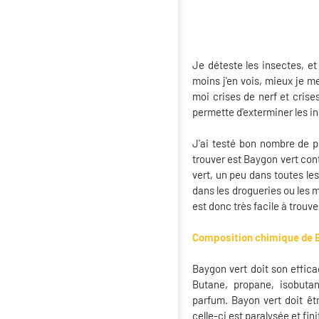
Je déteste les insectes, et
moins j'en vois, mieux je m
moi crises de nerf et crise
permette d'exterminer les i
J'ai testé bon nombre de pr
trouver est Baygon vert co
vert, un peu dans toutes le
dans les drogueries ou les 
est donc très facile à trouve
Composition chimique de 
Baygon vert doit son effica
Butane, propane, isobutan
parfum. Bayon vert doit êt
celle-ci est paralysée et fi