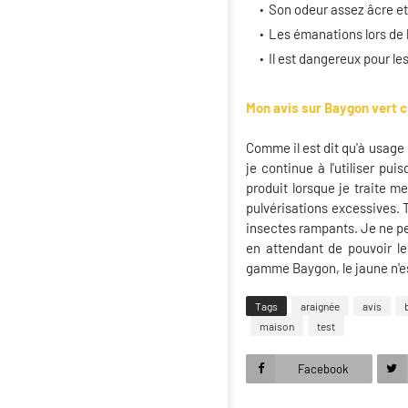
Son odeur assez âcre et
Les émanations lors de l
Il est dangereux pour l
Mon avis sur
Baygon vert 
Comme il est dit qu'à usage
je continue à l'utiliser p
produit lorsque je traite me
pulvérisations excessives. T
insectes rampants. Je ne pe
en attendant de pouvoir le
gamme Baygon, le jaune n'est
Tags
araignée
avis
maison
test
Facebook