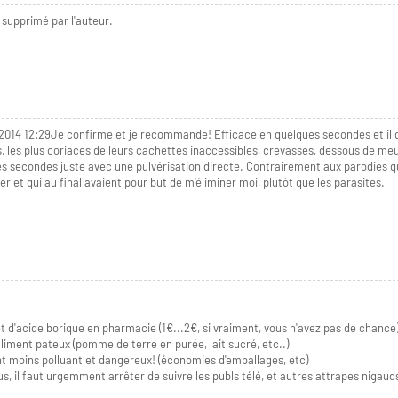
supprimé par l'auteur.
t 2014 12:29Je confirme et je recommande! Efficace en quelques secondes et il 
 les plus coriaces de leurs cachettes inaccessibles, crevasses, dessous de me
s secondes juste avec une pulvérisation directe. Contrairement aux parodies qu
r et qui au final avaient pour but de m'éliminer moi, plutôt que les parasites.
 d'acide borique en pharmacie (1€...2€, si vraiment, vous n'avez pas de chance)
iment pateux (pomme de terre en purée, lait sucré, etc..)
nt moins polluant et dangereux! (économies d'emballages, etc)
us, il faut urgemment arrêter de suivre les publs télé, et autres attrapes nigauds