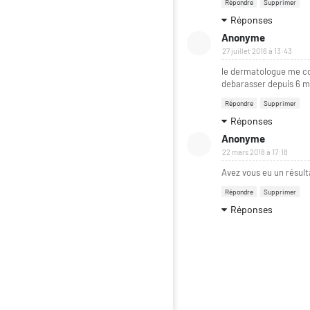
Répondre
Supprimer
Réponses
Anonyme
27 juillet 2016 à 13:43
le dermatologue me con
debarasser depuis 6 mo
Répondre
Supprimer
Réponses
Anonyme
22 mars 2018 à 17:18
Avez vous eu un résult
Répondre
Supprimer
Réponses