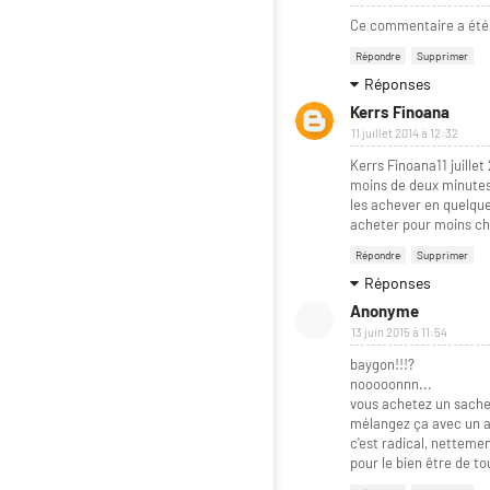
Ce commentaire a été 
Répondre
Supprimer
Réponses
Kerrs Finoana
11 juillet 2014 à 12:32
Kerrs Finoana11 juille
moins de deux minutes,
les achever en quelque
acheter pour moins che
Répondre
Supprimer
Réponses
Anonyme
13 juin 2015 à 11:54
baygon!!!?
nooooonnn...
vous achetez un sachet
mélangez ça avec un al
c'est radical, netteme
pour le bien être de to