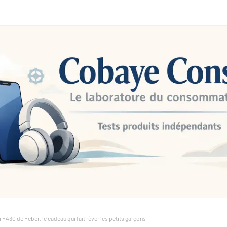
ri F430 de Feber, le cadeau qui fait rêver les petits garçons