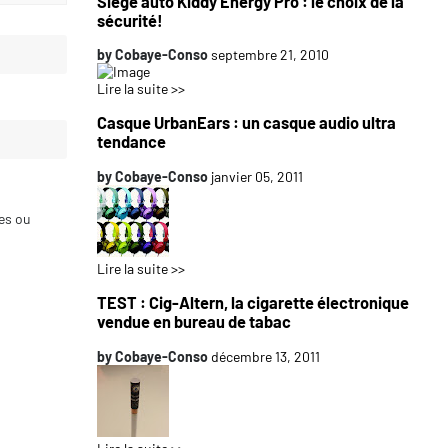
Siège auto Kiddy Energy Pro : le choix de la
sécurité!
by
Cobaye-Conso
septembre 21, 2010
Lire la suite >>
Casque UrbanEars : un casque audio ultra
tendance
by
Cobaye-Conso
janvier 05, 2011
ces ou
Lire la suite >>
TEST : Cig-Altern, la cigarette électronique
vendue en bureau de tabac
by
Cobaye-Conso
décembre 13, 2011