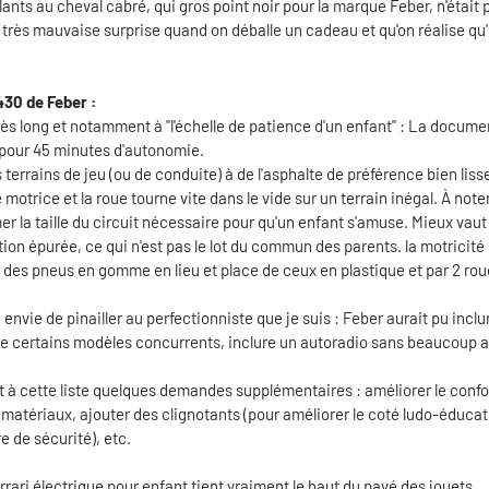
ants au cheval cabré, qui gros point noir pour la marque Feber, n'était 
e très mauvaise surprise quand on déballe un cadeau et qu'on réalise qu
430 de Feber :
rès long et notamment à "l'échelle de patience d'un enfant" : La docume
 pour 45 minutes d'autonomie.
s terrains de jeu (ou de conduite) à de l'asphalte de préférence bien liss
 motrice et la roue tourne vite dans le vide sur un terrain inégal. À noter
er la taille du circuit nécessaire pour qu'un enfant s'amuse. Mieux vaut
ion épurée, ce qui n'est pas le lot du commun des parents. la motricité 
des pneus en gomme en lieu et place de ceux en plastique et par 2 rou
envie de pinailler au perfectionniste que je suis : Feber aurait pu inclu
me certains modèles concurrents, inclure un autoradio sans beaucoup
it à cette liste quelques demandes supplémentaires : améliorer le confo
es matériaux, ajouter des clignotants (pour améliorer le coté ludo-éducat
 de sécurité), etc.
rrari électrique pour enfant tient vraiment le haut du pavé des jouets