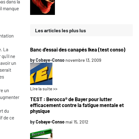
pas dans la
'il manque
Les articles les plus lus
ntation
Banc d'essai des canapés Ikea (test conso)
e. La
 qu'il ne
by
Cobaye-Conso
novembre 13, 2009
 avoir un
serait
es
Lire la suite >>
re un
 augmenter
TEST : Berocca® de Bayer pour lutter
efficacement contre la fatigue mentale et
rt du
physique
if de ce
by
Cobaye-Conso
mai 15, 2012