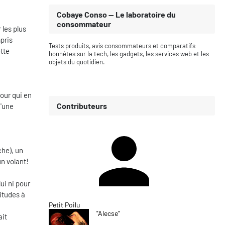
Cobaye Conso — Le laboratoire du
consommateur
 les plus
mpris
Tests produits, avis consommateurs et comparatifs
ette
honnêtes sur la tech, les gadgets, les services web et les
objets du quotidien.
tour qui en
Contributeurs
d'une
che), un
n volant!
ui ni pour
itudes à
Petit Poilu
"Alecse"
ait