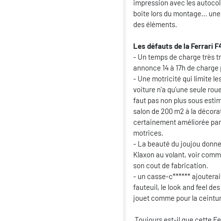
impression avec les autocoll
boite lors du montage... un
des éléments.
Les défauts de la Ferrari F
- Un temps de charge très t
annonce 14 à 17h de charge
- Une motricité qui limite le
voiture n'a qu'une seule roue
faut pas non plus sous estim
salon de 200 m2 à la décorat
certainement améliorée par 
motrices.
- La beauté du joujou donne 
Klaxon au volant, voir com
son cout de fabrication.
- un casse-c****** ajoutera
fauteuil, le look and feel d
jouet comme pour la ceinture
Toujours est-il que cette Fe