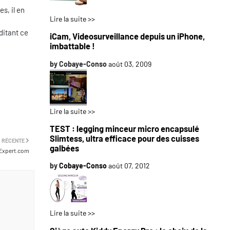
s, il en
Lire la suite >>
éditant ce
iCam, Videosurveillance depuis un iPhone,
imbattable !
by
Cobaye-Conso
août 03, 2009
Lire la suite >>
TEST : legging minceur micro encapsulé
Slimtess, ultra efficace pour des cuisses
 RÉCENTE
galbées
-Expert.com
by
Cobaye-Conso
août 07, 2012
Lire la suite >>