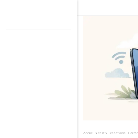
Accueil
test
Test et avis : Ferra