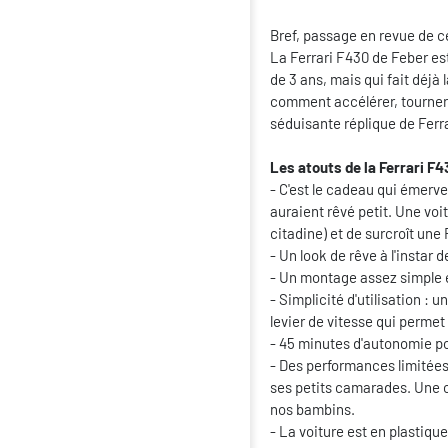
Bref, passage en revue de ce
La Ferrari F430 de Feber est
de 3 ans, mais qui fait déjà 
comment accélérer, tourner o
séduisante réplique de Ferra
Les atouts de la Ferrari F4
- C'est le cadeau qui émervei
auraient rêvé petit. Une voi
citadine) et de surcroît une 
- Un look de rêve à l'instar d
- Un montage assez simple e
- Simplicité d'utilisation : 
levier de vitesse qui perme
- 45 minutes d'autonomie po
- Des performances limitées 
ses petits camarades. Une 
nos bambins.
- La voiture est en plastique