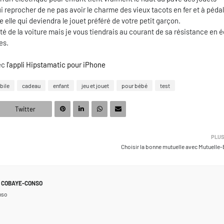
ui reprocher de ne pas avoir le charme des vieux tacots en fer et à pédale
 elle qui deviendra le jouet préféré de votre petit garçon.
dité de la voiture mais je vous tiendrais au courant de sa résistance en 
es.
vec
l'appli Hipstamatic pour iPhone
bile
cadeau
enfant
jeu et jouet
pour bébé
test
Twitter
PLUS
Choisir la bonne mutuelle avec Mutuelle
COBAYE-CONSO
nso