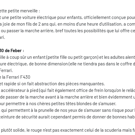
tte petite merveille :
 une petite voiture électrique pour enfants, officiellement conçue pour
la joie de mon fils de 2 ans qui, en moins d'une heure d'utilisation, a co
u passer la marche arrière, bref toutes les possibilités que lui offre c
ri.
30 de Feber :
lle à coup sûr un enfant (petite fille ou petit garçon) et les adultes alen
ture électrique, de bonne dimension (elle ne tiendra pas dans le coffre 
Ferrari.
e la Ferrari F430
t rapide si on fait abstraction des pièces manquantes.
un accélérateur à pied (qui fait également office de frein lorsqu'on le relâ
t de passer de la marche avant à la marche arrière et bien évidemment u
ur permettre à nos chères petites têtes blondes de s'amuser.
qui permettent à la prunelle de nos yeux de s'amuser sans risque pour l
ceinture de sécurité aurait cependant permis de donner de bonnes hab
 plutôt solide, le rouge n'est pas exactement celui de la scuderia mais f