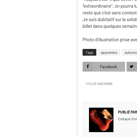
"extraordinaire", on pourra l
reste que c'est sans conteste
Je suis dubitatif sur la soli
billet dans quelques semain
Photo d'illustration prise a
Tags
apprendre
automo
Facebook
PLUS ANCIENNE
PUBLIÉ PAR
Cobaye-Co