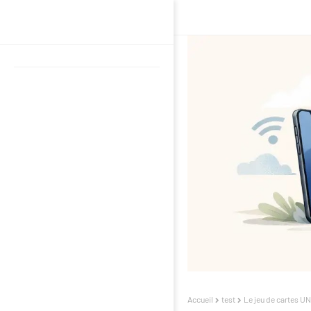
Accueil
test
Le jeu de cartes U