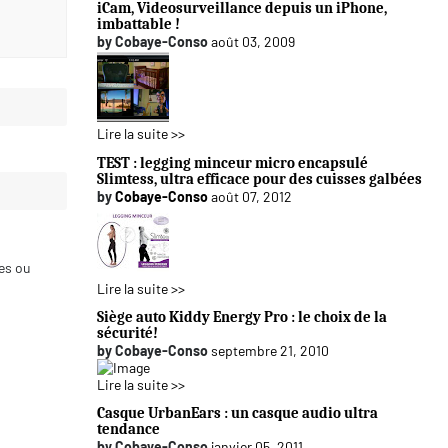
iCam, Videosurveillance depuis un iPhone,
imbattable !
by
Cobaye-Conso
août 03, 2009
Lire la suite >>
TEST : legging minceur micro encapsulé
Slimtess, ultra efficace pour des cuisses galbées
by
Cobaye-Conso
août 07, 2012
ces ou
Lire la suite >>
Siège auto Kiddy Energy Pro : le choix de la
sécurité!
by
Cobaye-Conso
septembre 21, 2010
Lire la suite >>
Casque UrbanEars : un casque audio ultra
tendance
by
Cobaye-Conso
janvier 05, 2011