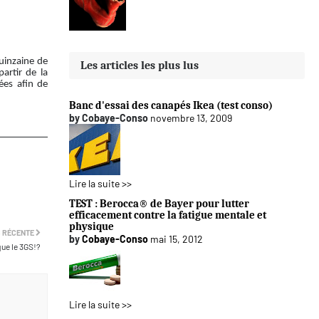
uinzaine de
Les articles les plus lus
artir de la
ées afin de
Banc d'essai des canapés Ikea (test conso)
by
Cobaye-Conso
novembre 13, 2009
Lire la suite >>
TEST : Berocca® de Bayer pour lutter
efficacement contre la fatigue mentale et
physique
 RÉCENTE
by
Cobaye-Conso
mai 15, 2012
ue le 3GS!?
Lire la suite >>