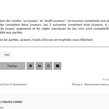
ans les modes ‘un joueur’ et ‘multi-joueurs’. Un tournoi comprend une q
ties comptent deux joueurs. Les 2 suivantes comptent trois joueurs. A p
de joueur augmente et les règles classiques du jeu Uno sont complexifi
iété aux parties.
ez les parties, avatars, fonds d’écrans et trophées vous félicitent.
test
Twitter
PLUS
ech Pure-Fi Anywhere 2
iPhone 4 : Résolument mieux q
R
COBAYE-CONSO
nso