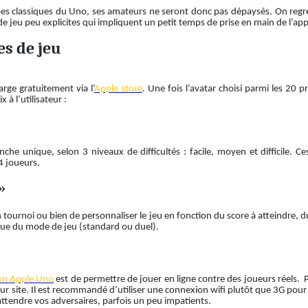
ipes classiques du Uno, ses amateurs ne seront donc pas dépaysés. On regre
jeu peu explicites qui impliquent un petit temps de prise en main de l’appl
s de jeu
arge gratuitement via l’
Apple store
. Une fois l’avatar choisi parmi les 20 
à l’utilisateur :
he unique, selon 3 niveaux de difficultés : facile, moyen et difficile. Ce
 joueurs.
»
tournoi ou bien de personnaliser le jeu en fonction du score à atteindre, 
i que du mode de jeu (standard ou duel).
ion Apple Uno
est de permettre de jouer en ligne contre des joueurs réels. P
 sur site. Il est recommandé d’utiliser une connexion wifi plutôt que 3G po
e attendre vos adversaires, parfois un peu impatients.