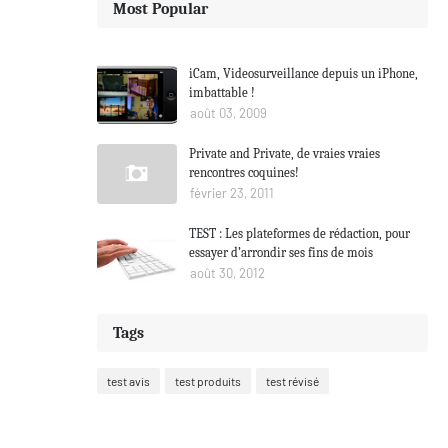
Most Popular
iCam, Videosurveillance depuis un iPhone,
imbattable !
août 03, 2009
Private and Private, de vraies vraies
rencontres coquines!
février 23, 2011
TEST : Les plateformes de rédaction, pour
essayer d’arrondir ses fins de mois
août 30, 2012
Tags
test avis
test produits
test révisé