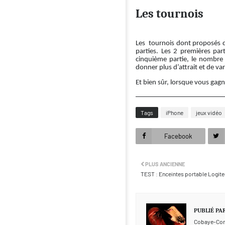
Les tournois
Les tournois dont proposés d
parties. Les 2 premières par
cinquième partie, le nombre 
donner plus d’attrait et de var
Et bien sûr, lorsque vous gagn
Tags
iPhone
jeux vidéo
Facebook
PLUS ANCIENNE
TEST : Enceintes portable Logit
PUBLIÉ PA
Cobaye-Co