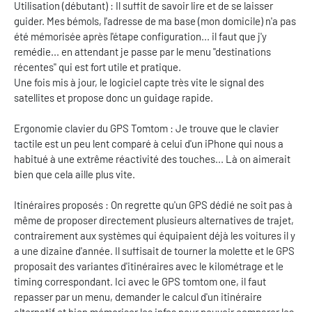
Utilisation (débutant) : Il suffit de savoir lire et de se laisser
guider. Mes bémols, l'adresse de ma base (mon domicile) n'a pas
été mémorisée après l'étape configuration... il faut que j'y
remédie... en attendant je passe par le menu "destinations
récentes" qui est fort utile et pratique.
Une fois mis à jour, le logiciel capte très vite le signal des
satellites et propose donc un guidage rapide.
Ergonomie clavier du GPS Tomtom : Je trouve que le clavier
tactile est un peu lent comparé à celui d'un iPhone qui nous a
habitué à une extrême réactivité des touches... Là on aimerait
bien que cela aille plus vite.
Itinéraires proposés : On regrette qu'un GPS dédié ne soit pas à
même de proposer directement plusieurs alternatives de trajet,
contrairement aux systèmes qui équipaient déjà les voitures il y
a une dizaine d'année. Il suffisait de tourner la molette et le GPS
proposait des variantes d'itinéraires avec le kilométrage et le
timing correspondant. Ici avec le GPS tomtom one, il faut
repasser par un menu, demander le calcul d'un itinéraire
alternatif et bien mémoriser les infos pour pouvoir comparer les