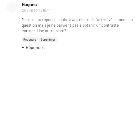
Hugues
29 avril 2011 à 16:14
Merci de ta réponse, mais j'avais cherché, j'ai trouvé le menu en
question mais je ne parviens pas à obtenir un contraste
correct. Une autre piste?
Répondre
Supprimer
Réponses