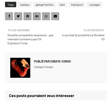
Tags
cadeau
gadget techno
test
transport
voyages
PLUS ANCIENNE
PLUS RÉCENTE
Dosette compatible nespresso : pas
e-portrait & postérité sur Biobble
vraiment convaincu par l'Or
V3
Espresso Forza
PUBLIÉ PAR
COBAYE-CONSO
Cobaye-Conso
Ces posts pourraient vous intéresser