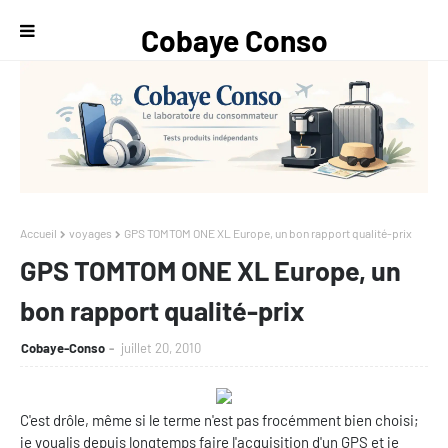
Cobaye Conso
— Le
laboratoire du
consommateur
Accueil
voyages
GPS TOMTOM ONE XL Europe, un bon rapport qualité-prix
GPS TOMTOM ONE XL Europe, un
bon rapport qualité-prix
Cobaye-Conso
juillet 20, 2010
C'est drôle, même si le terme n'est pas frocémment bien choisi;
je voualis depuis longtemps faire l'acquisition d'un GPS et je