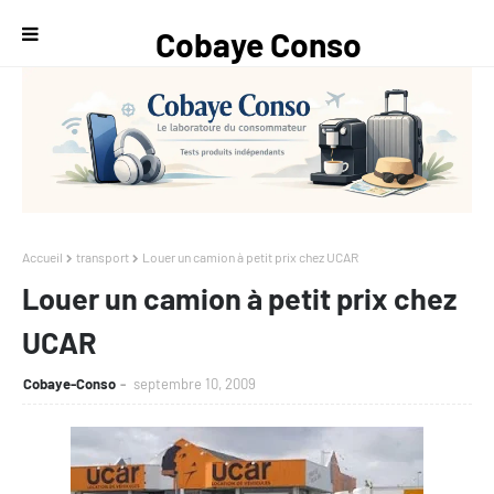
Cobaye Conso
— Le
laboratoire du
consommateur
Accueil
transport
Louer un camion à petit prix chez UCAR
Louer un camion à petit prix chez
UCAR
Cobaye-Conso
septembre 10, 2009