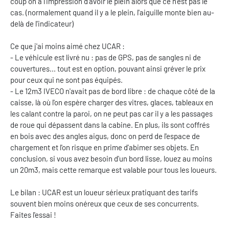
coup on a l'impression d'avoir le plein alors que ce n'est pas le
cas. (normalement quand il y a le plein, l'aiguille monte bien au-
delà de l'indicateur)
Ce que j'ai moins aimé chez UCAR :
- Le véhicule est livré nu : pas de GPS, pas de sangles ni de
couvertures... tout est en option, pouvant ainsi gréver le prix
pour ceux qui ne sont pas équipés.
- Le 12m3 IVECO n'avait pas de bord libre : de chaque côté de la
caisse, là où l'on espère charger des vitres, glaces, tableaux en
les calant contre la paroi, on ne peut pas car il y a les passages
de roue qui dépassent dans la cabine. En plus, ils sont coffrés
en bois avec des angles aigus, donc on perd de l'espace de
chargement et l'on risque en prime d'abimer ses objets. En
conclusion, si vous avez besoin d'un bord lisse, louez au moins
un 20m3, mais cette remarque est valable pour tous les loueurs.
Le bilan : UCAR est un loueur sérieux pratiquant des tarifs
souvent bien moins onéreux que ceux de ses concurrents.
Faites l'essai !