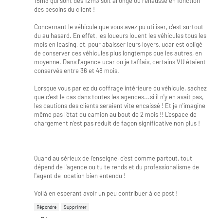
15m3 qui sont des 12m3 soit allongé ou réhaussé en fonction
des besoins du client !
Concernant le véhicule que vous avez pu utiliser, c'est surtout
du au hasard. En effet, les loueurs louent les véhicules tous les
mois en leasing, et, pour abaisser leurs loyers, ucar est obligé
de conserver ces véhicules plus longtemps que les autres, en
moyenne. Dans l'agence ucar ou je taffais, certains VU étaient
conservés entre 36 et 48 mois.
Lorsque vous parlez du coffrage intérieure du véhicule, sachez
que c'est le cas dans toutes les agences...si il n'y en avait pas,
les cautions des clients seraient vite encaissé ! Et je n'imagine
même pas l'état du camion au bout de 2 mois !! L'espace de
chargement n'est pas réduit de façon significative non plus !
Quand au sérieux de l'enseigne, c'est comme partout, tout
dépend de l'agence ou tu te rends et du professionalisme de
l'agent de location bien entendu !
Voilà en esperant avoir un peu contribuer à ce post !
Répondre
Supprimer