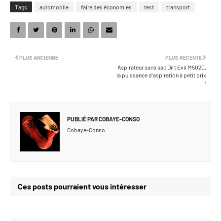
Tags
automobile
faire des économies
test
transport
PLUS ANCIENNE
PLUS RÉCENTE
Aspirateur sans sac Dirt Evil M5020,
la puissance d'aspiration à petit prix
!
PUBLIÉ PAR
COBAYE-CONSO
Cobaye-Conso
Ces posts pourraient vous intéresser