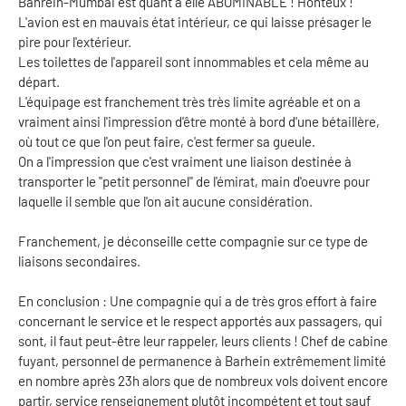
Bahrein-Mumbai est quant à elle ABOMINABLE ! Honteux !
L'avion est en mauvais état intérieur, ce qui laisse présager le
pire pour l'extérieur.
Les toilettes de l'appareil sont innommables et cela même au
départ.
L'équipage est franchement très très limite agréable et on a
vraiment ainsi l'impression d'être monté à bord d'une bétaillère,
où tout ce que l'on peut faire, c'est fermer sa gueule.
On a l'impression que c'est vraiment une liaison destinée à
transporter le "petit personnel" de l'émirat, main d'oeuvre pour
laquelle il semble que l'on ait aucune considération.
Franchement, je déconseille cette compagnie sur ce type de
liaisons secondaires.
En conclusion : Une compagnie qui a de très gros effort à faire
concernant le service et le respect apportés aux passagers, qui
sont, il faut peut-être leur rappeler, leurs clients ! Chef de cabine
fuyant, personnel de permanence à Barhein extrêmement limité
en nombre après 23h alors que de nombreux vols doivent encore
partir, service renseignement plutôt incompétent et tout sauf