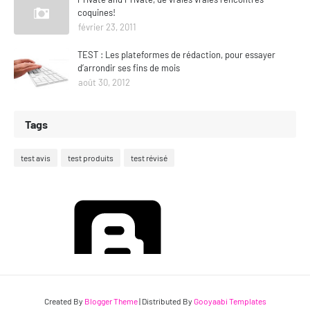
coquines!
février 23, 2011
TEST : Les plateformes de rédaction, pour essayer
d’arrondir ses fins de mois
août 30, 2012
Tags
test avis
test produits
test révisé
Fourni par
Blogger
Created By
Blogger Theme
| Distributed By
Gooyaabi Templates