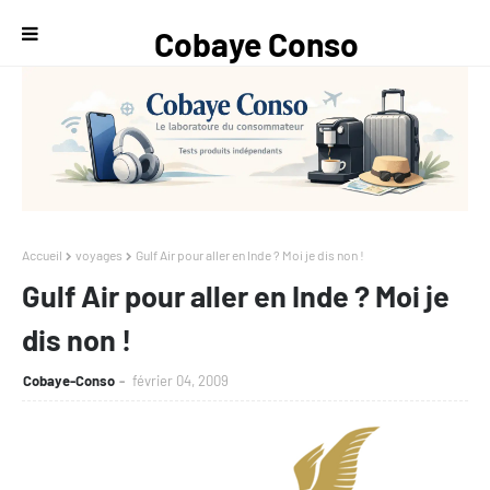
Cobaye Conso
— Le
laboratoire du
consommateur
Accueil
voyages
Gulf Air pour aller en Inde ? Moi je dis non !
Gulf Air pour aller en Inde ? Moi je
dis non !
Cobaye-Conso
février 04, 2009